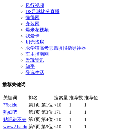
风行视频
DS足球比分直播
懂得网
齐装网
爆米花视频
我爱卡
贝壳找房
求学猫高考志愿填报指导神器
车主指南网
爱玩资讯
知乎
登选生活
推荐关键词
关键词
排名
搜索量
推荐数
推荐位
??baidu
第1页 第1位
<10
1
1
熟妇吧
第1页 第3位
171
1
1
贴吧进不去
第1页 第4位
<10
1
1
www2.baidu
第5页 第9位
<10
1
1