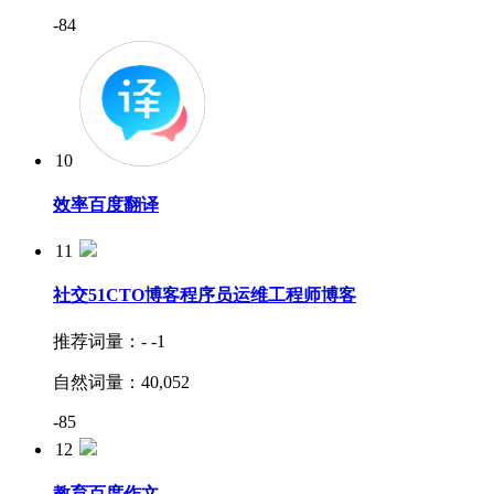
-84
10
效率
百度翻译
11
推荐词量：
13
自然词量：
45,515
社交
51CTO博客程序员运维工程师博客
16
推荐词量：
-
-1
自然词量：
40,052
-85
12
教育
百度作文