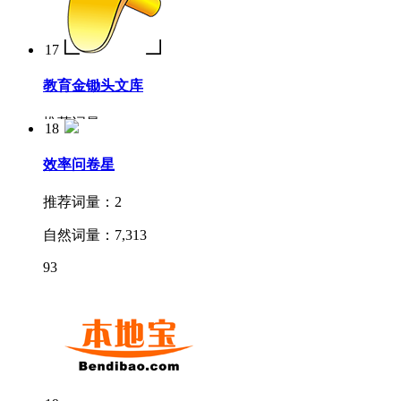
自然词量：
9,083
17
8
教育
金锄头文库
推荐词量：
-
18
自然词量：
8,472
效率
问卷星
12
推荐词量：
2
自然词量：
7,313
93