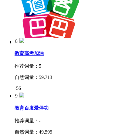
8
7
教育
高考加油
教育
道客阅读
推荐词量：
5
推荐词量：
-
-1
自然词量：
59,713
自然词量：
64,447
-56
277
9
教育
百度爱伴功
推荐词量：
-
自然词量：
49,595