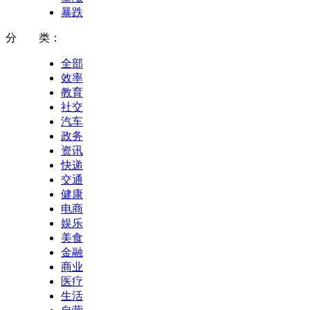
暴跌
分 类：
全部
效率
教育
社交
汽车
政务
资讯
快递
交通
健康
电商
娱乐
美食
金融
商业
医疗
生活